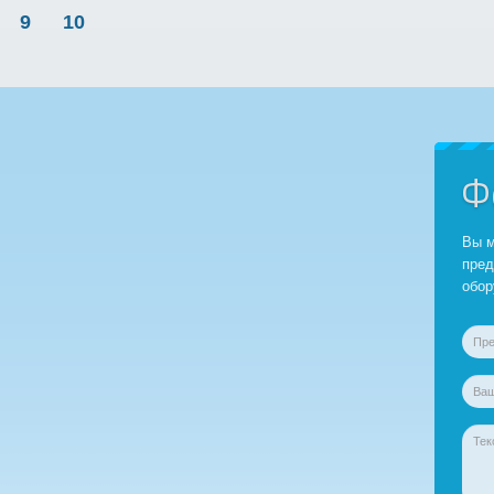
9
10
Ф
Вы м
пред
обор