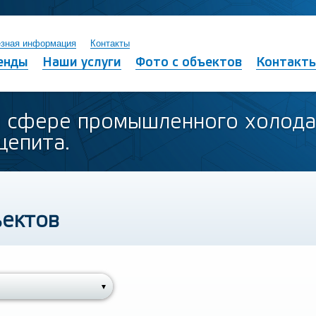
зная информация
Контакты
енды
Наши услуги
Фото с объектов
Контакт
в сфере промышленного холода
щепита.
ъектов