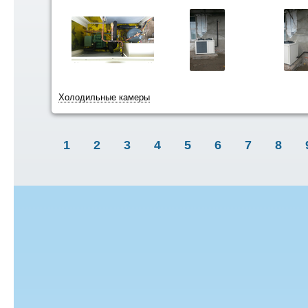
Холодильные камеры
1
2
3
4
5
6
7
8