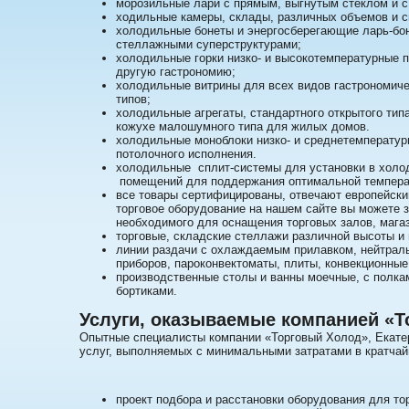
морозильные лари с прямым, выгнутым стеклом и с
ходильные камеры, склады, различных объемов и 
холодильные бонеты и энергосберегающие ларь-бон
стеллажными суперструктурами;
холодильные горки низко- и высокотемпературные п
другую гастрономию;
холодильные витрины для всех видов гастрономичес
типов;
холодильные агрегаты, стандартного открытого типа
кожухе малошумного типа для жилых домов.
холодильные моноблоки низко- и среднетемператур
потолочного исполнения.
холодильные сплит-системы для установки в холо
помещений для поддержания оптимальной темпера
все товары сертифицированы, отвечают европейски
торговое оборудование на нашем сайте вы можете з
необходимого для оснащения торговых залов, магаз
торговые, складские стеллажи различной высоты и
линии раздачи с охлаждаемым прилавком, нейтраль
приборов, пароконвектоматы, плиты, конвекционные
производственные столы и ванны моечные, с полка
бортиками.
Услуги, оказываемые компанией «
Опытные специалисты компании «Торговый Холод», Екатер
услуг, выполняемых с минимальными затратами в кратчайш
проект подбора и расстановки оборудования для то