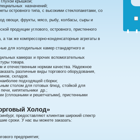
 глухой крышкой;
специальных назначений;
еты островного типа, с высокими стеклопакетами, со
од овощи, фрукты, мясо, рыбу, колбасы, сыры и
кой продукции углового, островного, пристенного
, а так же компрессорно-конденсаторные агрегаты в
ные для холодильных камер стандартного и
дильных камерах и прочих вспомогательных
туры товара.
м и отечественным нормам качества. Надежное
аказать различные виды торгового оборудования,
инов, складов.
 наиболее подходящей сборки;
ным столом для готовых блюд, стойкой для
 печи, кипятильники др.;
ми (сплошными и решетчатыми), пристенными
Торговый Холод»
инбург, предоставляют клиентам широкий спектр
ие сроки. У нас вы можете заказать:
ргового предприятия;