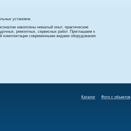
ильных установок.
соналом накоплены немалый опыт, практические
дочных, ремонтных, сервисных работ. Приглашаем к
рой комплектации современными видами оборудования
Каталог
Фото с объектов