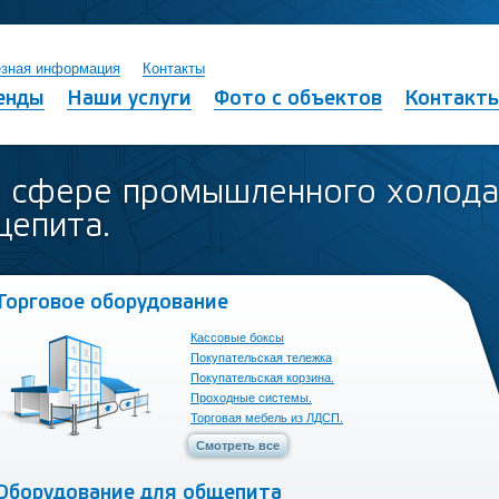
зная информация
Контакты
енды
Наши услуги
Фото с объектов
Контакт
в сфере промышленного холода
щепита.
Торговое оборудование
Кассовые боксы
Покупательская тележка
Покупательская корзина.
Проходные системы.
Торговая мебель из ЛДСП.
Смотреть все
Оборудование для общепита