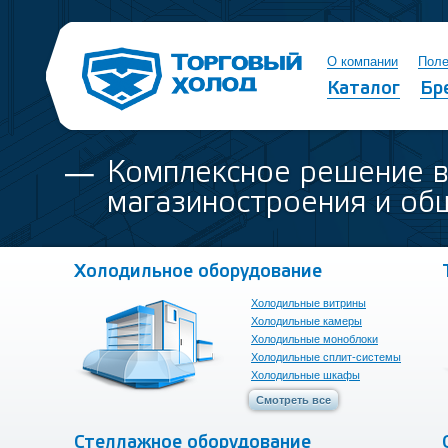
О компании
Поле
Каталог
Бр
Комплексное решение 
магазиностроения и об
Холодильное оборудование
Холодильные витрины
Холодильные камеры
Холодильные моноблоки
Холодильные сплит-системы
Холодильные шкафы
Морозильные лари
Смотреть все
Стеллажное оборудование