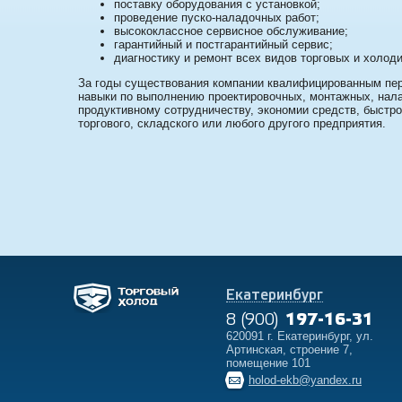
поставку оборудования с установкой;
проведение пуско-наладочных работ;
высококлассное сервисное обслуживание;
гарантийный и постгарантийный сервис;
диагностику и ремонт всех видов торговых и холод
За годы существования компании квалифицированным пер
навыки по выполнению проектировочных, монтажных, нала
продуктивному сотрудничеству, экономии средств, быст
торгового, складского или любого другого предприятия.
Екатеринбург
8 (900)
197-16-31
620091 г. Екатеринбург, ул.
Артинская, строение 7,
помещение 101
holod-ekb@yandex.ru