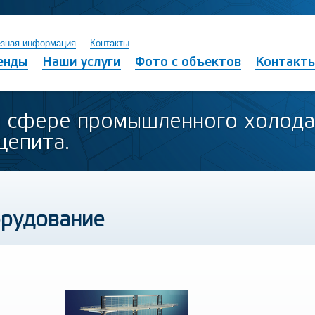
зная информация
Контакты
енды
Наши услуги
Фото с объектов
Контакт
в сфере промышленного холода
щепита.
орудование