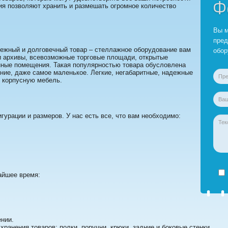
Ф
ия позволяют хранить и размешать огромное количество
Вы м
пред
адежный и долговечный товар – стеллажное оборудование вам
обор
и архивы, всевозможные торговые площади, открытые
нные помещения. Такая популярностью товара обусловлена
ние, даже самое маленькое. Легкие, негабаритные, надежные
и корпусную мебель.
урации и размеров. У нас есть все, что вам необходимо:
айшее время:
нии.
анения товаров: полки, поручни, крюки, задние и боковые стенки.