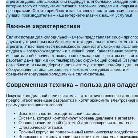
агрегатов довольно широка: они подойдут для больших складов или 
которые торгуют продуктами питания, готовыми блюдами и фармаце
препаратами. Хотите приобрести качественную сплит-систему по дос
лучших производителей – наш интернет-магазин к вашим услугам!
Важные характеристики
Сплит-система для холодильной камеры представляет собой приспо
двумя функциональными блоками, что кардинально отличает его от 
агрегата. У вас появиться возможность разместить блоки на расстоян
от друга – воздухоохладитель и внешний блок. Качественную работу
испарителя обеспечивает воздушное охлаждение. При этом весь агр
работает даже при низких температурах окружающей среды! Озвучь
потребности, и мы подберем сплит-систему, которая подойдет для в
оборудования и типа помещения: низкотемпературные аналоги и
среднетемпературные холодильные сплит-системы.
Современная техника – польза для владе
Покупка холодильной сплит-системы – это отлично решение для люд
предпочитают новейшие разработки и хотят экономить электроэнерг
преимущества нашего товара:
Высокое качество охладительной системы.
Система, которая контролирует уровень давление в агрегате.
Оснащен капиллярной системой для расширения хладагена.
Электрическая оттайка.
Прочный корпус не подверженный механическому воздействи
Возможность эксплуатации при низких температурах окружаю