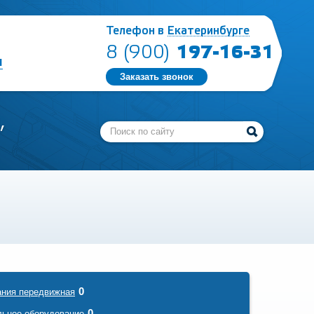
Телефон в
Екатеринбурге
197-16-31
8 (900)
ы
Заказать звонок
,
0
ания передвижная
0
льное оборудование