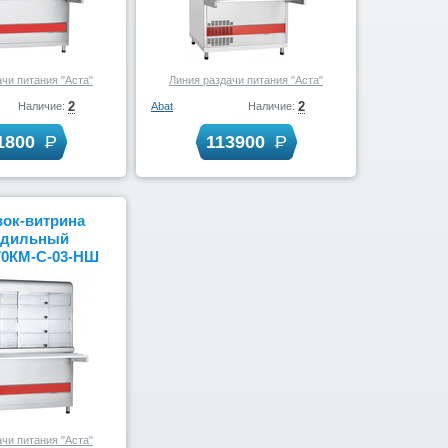
чи питания "Аста"
Линия раздачи питания "Аста"
2
2
Наличие:
Abat
Наличие:
1800
113900
ок-витрина
одильный
70КМ-С-03-НШ
 нерж. с
костями (1500
мм)
чи питания "Аста"