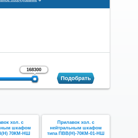
вок хол. с
Прилавок хол. с
ьным шкафом
нейтральным шкафом
В(Н) 70КМ-НШ
типа ПВВ(Н)-70КМ-01-НШ