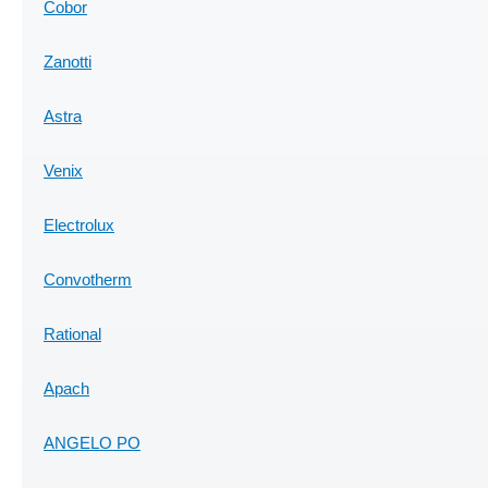
Cobor
Zanotti
Astra
Venix
Electrolux
Convotherm
Rational
Apach
ANGELO PO