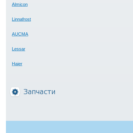
Almicon
Linnafrost
AUCMA
Lessar
Haier
Запчасти