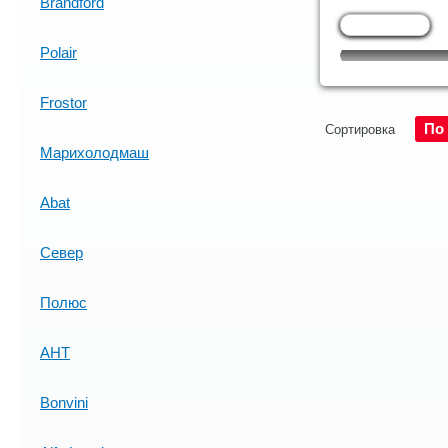
Brandford
Polair
Frostor
По
Сортировка
Марихолодмаш
Abat
Север
Полюс
AHT
Bonvini