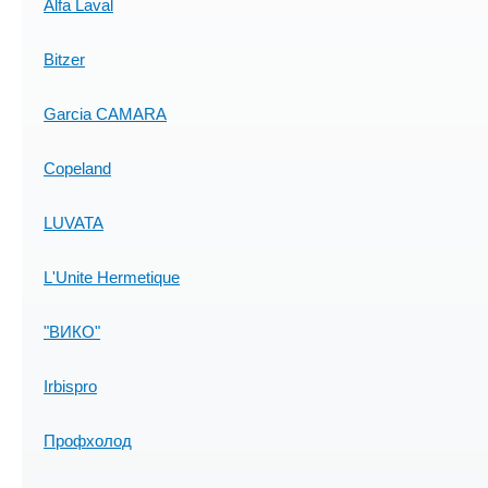
Alfa Laval
Bitzer
Garcia CAMARA
Copeland
LUVATA
L'Unite Hermetique
"ВИКО"
Irbispro
Профхолод