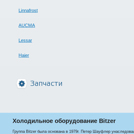
Linnafrost
AUCMA
Lessar
Haier
Запчасти
Холодильное оборудование Bitzer
Группа Bitzer была основана в 1979г. Петер Шауфлер унаследов