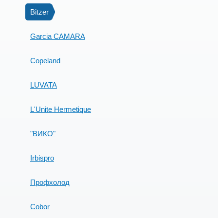
Bitzer
Garcia CAMARA
Copeland
LUVATA
L'Unite Hermetique
"ВИКО"
Irbispro
Профхолод
Cobor