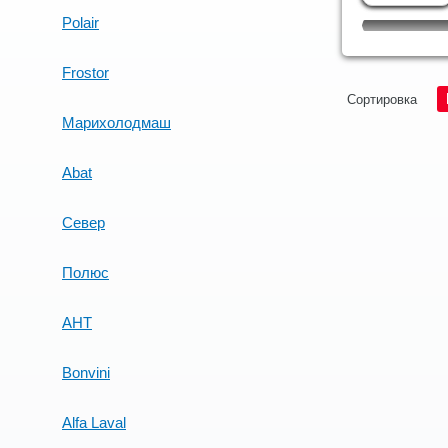
Polair
Frostor
Сортировка
Марихолодмаш
Abat
Север
Полюс
AHT
Bonvini
Alfa Laval