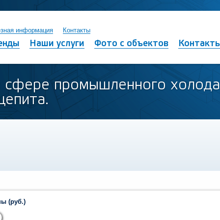
зная информация
Контакты
енды
Наши услуги
Фото с объектов
Контакт
в сфере промышленного холода
щепита.
ы (руб.)