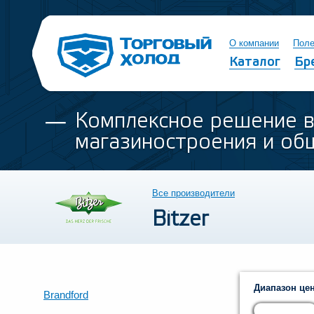
О компании
Поле
Каталог
Бр
Комплексное решение 
магазиностроения и об
Все производители
Bitzer
Диапазон цен
Brandford